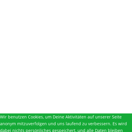
INFORMATIONEN
Impressum
Datenschutz
info[at]xrebellion.at
Presse Tel: 0677 64123091
Mitmach-Telefon: 0
681 81202056
Presse Download Ordner
Wir benutzen Cookies, um Deine Aktivitäten auf unserer Seite
anonym mitzuverfolgen und uns laufend zu verbessern. Es wird
dabei nichts persönliches gespeichert, und alle Daten bleiben