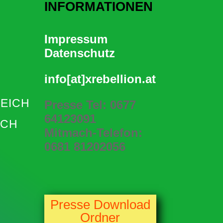
INFORMATIONEN
Impressum
Datenschutz
info[at]xrebellion.at
EICH
Presse Tel: 0677
64123091
ICH
Mitmach-Telefon:
0
681 81202056
Presse Download
Ordner