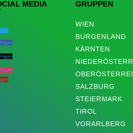
OCIAL MEDIA
GRUPPEN
T
WIEN
lgen
BURGENLAND
Folgen
KÄRNTEN
Folgen
NIEDERÖSTERR
Folgen
OBERÖSTERRE
lgen
SALZBURG
STEIERMARK
TIROL
VORARLBERG