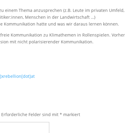
u einem Thema anzusprechen (z.B. Leute im privaten Umfeld,
litiker:innen, Menschen in der Landwirtschaft …)
ere Kommunikation hatte und was wir daraus lernen können.
tfreie Kommunikation zu Klimathemen in Rollenspielen. Vorher
ssion mit nicht polarisierender Kommunikation.
t]xrebellion[dot]at
.
Erforderliche Felder sind mit
*
markiert