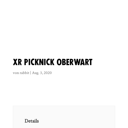
XR Picknick Oberwart
von
rabbit
|
Aug. 3, 2020
Details