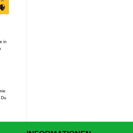
e in
n
mie
❓ Du