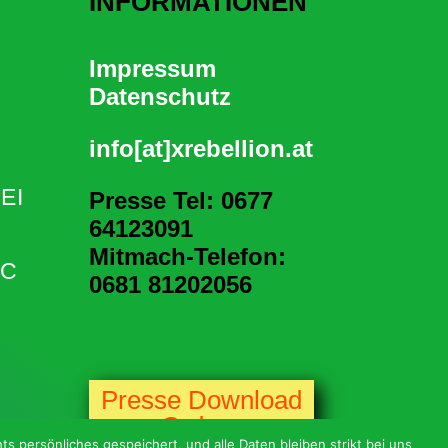
INFORMATIONEN
Impressum
Datenschutz
info[at]xrebellion.at
EI
Presse Tel: 0677
64123091
Mitmach-Telefon:
IC
0
681 81202056
Presse Download
Ordner
s persönliches gespeichert, und alle Daten bleiben strikt bei uns