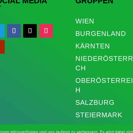
OCIAL MEDIA
GRUPPEN
T
WIEN
BURGENLAND
KÄRNTEN
NIEDERÖSTERR
CH
OBERÖSTERRE
H
SALZBURG
STEIERMARK
TIROL
nym mitzuverfolgen und uns laufend zu verbessern. Es wird dabei nicht