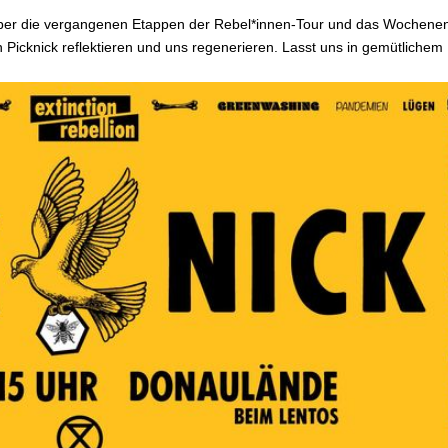
ber die vergangenen Etappen der Rebel*innen-Tour und das Wochene
Picknick reflektieren und uns regenerieren. Lasst uns in gemütlichem