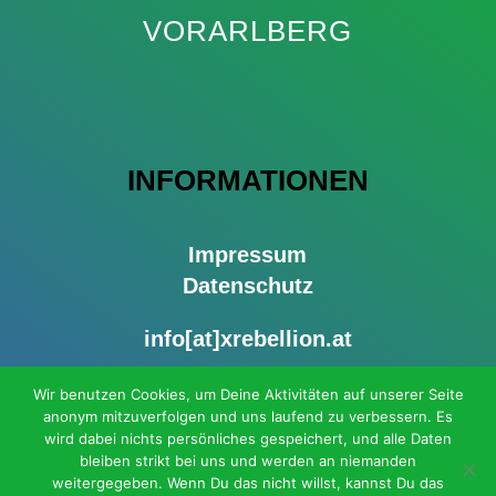
VORARLBERG
INFORMATIONEN
Impressum
Datenschutz
info[at]xrebellion.at
Presse Tel: 0677 64123091
Wir benutzen Cookies, um Deine Aktivitäten auf unserer Seite
anonym mitzuverfolgen und uns laufend zu verbessern. Es
Mitmach-Telefon: 0
681 81202056
wird dabei nichts persönliches gespeichert, und alle Daten
bleiben strikt bei uns und werden an niemanden
weitergegeben. Wenn Du das nicht willst, kannst Du das