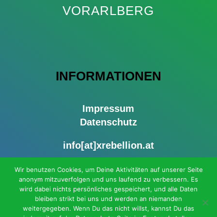
VORARLBERG
INFORMATIONEN
Impressum
Datenschutz
info[at]xrebellion.at
Presse Tel: 0677 64123091
Wir benutzen Cookies, um Deine Aktivitäten auf unserer Seite
anonym mitzuverfolgen und uns laufend zu verbessern. Es
Mitmach-Telefon: 0
681 81202056
wird dabei nichts persönliches gespeichert, und alle Daten
bleiben strikt bei uns und werden an niemanden
weitergegeben. Wenn Du das nicht willst, kannst Du das