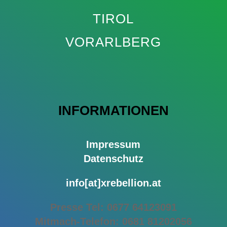
TIROL
VORARLBERG
INFORMATIONEN
Impressum
Datenschutz
info[at]xrebellion.at
Presse Tel: 0677 64123091
Mitmach-Telefon: 0
681 81202056