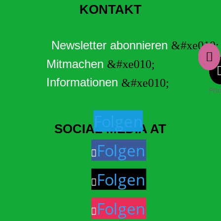
KONTAKT
Newsletter abonnieren

Mitmachen
Informationen
Ph
Folgen
SOCIAL MEDIA AT
Folgen
Folgen
Folgen