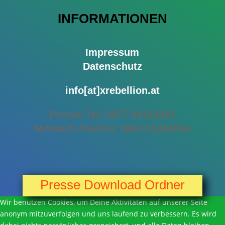
INFORMATIONEN
Impressum
Datenschutz
info[at]xrebellion.at
Presse Tel: 0677 64123091
Mitmach-Telefon: 0
681 81202056
Presse Download Ordner
Wir benutzen Cookies, um Deine Aktivitäten auf unserer Seite
anonym mitzuverfolgen und uns laufend zu verbessern. Es wird